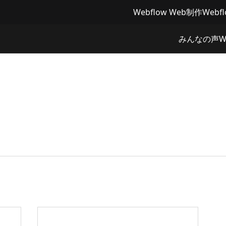
Webflow Web制作
Webf
みんなの声
W