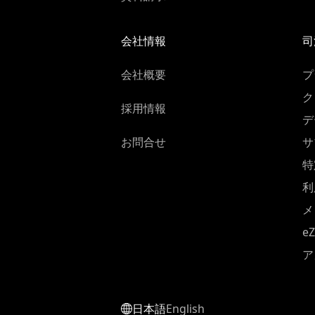
会社情報
司
会社概要
プ
ク
採用情報
デ
お問合せ
サ
特
利
メ
e
ア
日本語
English