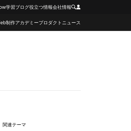
low学習
ブログ
役立つ情報
会社情報
eb制作
アカデミー
プロダクト
ニュース
関連テーマ