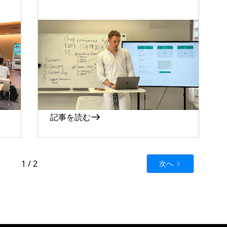
2022-08-04
～ノ
LikePayが提供しているノ
の
ーコード教育授業【バンタ
ンテックフォードアカデミ
ー】
記事を読む
1 / 2
次へ