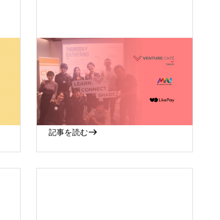
2023-01-20
イ
「EMC × LikePay Session
~Adaloプロトタイピングピ
ッチ~」@ Venture Café
Tokyo
記事を読む